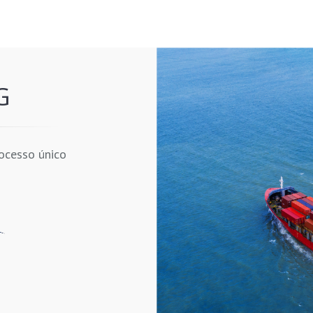
G
ocesso único