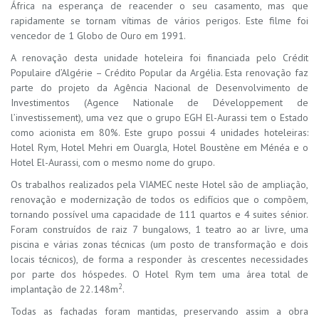
África na esperança de reacender o seu casamento, mas que
rapidamente se tornam vítimas de vários perigos. Este filme foi
vencedor de 1 Globo de Ouro em 1991.
A renovação desta unidade hoteleira foi financiada pelo Crédit
Populaire d’Algérie – Crédito Popular da Argélia. Esta renovação faz
parte do projeto da Agência Nacional de Desenvolvimento de
Investimentos (Agence Nationale de Développement de
l’investissement), uma vez que o grupo EGH El-Aurassi tem o Estado
como acionista em 80%. Este grupo possui 4 unidades hoteleiras:
Hotel Rym, Hotel Mehri em Ouargla, Hotel Boustène em Ménéa e o
Hotel El-Aurassi, com o mesmo nome do grupo.
Os trabalhos realizados pela VIAMEC neste Hotel são de ampliação,
renovação e modernização de todos os edifícios que o compõem,
tornando possível uma capacidade de 111 quartos e 4 suites sénior.
Foram construídos de raiz 7 bungalows, 1 teatro ao ar livre, uma
piscina e várias zonas técnicas (um posto de transformação e dois
locais técnicos), de forma a responder às crescentes necessidades
por parte dos hóspedes. O Hotel Rym tem uma área total de
2
implantação de 22.148m
.
Todas as fachadas foram mantidas, preservando assim a obra