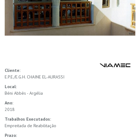
Cliente:
E.P.E./E.G.H. CHAINE EL-AURASSI
Local:
Béni Abbès - Argélia
Ano:
2018
Trabalhos Executados:
Empreitada de Reabilitação
Prazo: