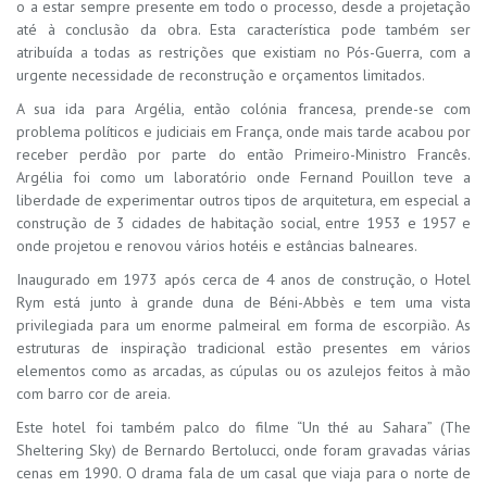
o a estar sempre presente em todo o processo, desde a projetação
até à conclusão da obra. Esta característica pode também ser
atribuída a todas as restrições que existiam no Pós-Guerra, com a
urgente necessidade de reconstrução e orçamentos limitados.
A sua ida para Argélia, então colónia francesa, prende-se com
problema políticos e judiciais em França, onde mais tarde acabou por
receber perdão por parte do então Primeiro-Ministro Francês.
Argélia foi como um laboratório onde Fernand Pouillon teve a
liberdade de experimentar outros tipos de arquitetura, em especial a
construção de 3 cidades de habitação social, entre 1953 e 1957 e
onde projetou e renovou vários hotéis e estâncias balneares.
Inaugurado em 1973 após cerca de 4 anos de construção, o Hotel
Rym está junto à grande duna de Béni-Abbès e tem uma vista
privilegiada para um enorme palmeiral em forma de escorpião. As
estruturas de inspiração tradicional estão presentes em vários
elementos como as arcadas, as cúpulas ou os azulejos feitos à mão
com barro cor de areia.
Este hotel foi também palco do filme “Un thé au Sahara” (The
Sheltering Sky) de Bernardo Bertolucci, onde foram gravadas várias
cenas em 1990. O drama fala de um casal que viaja para o norte de