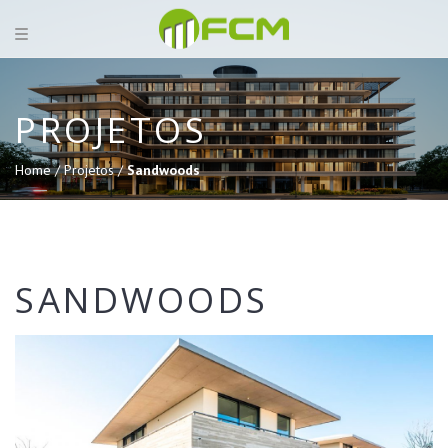
PROJETOS
Home /
Projetos /
Sandwoods
SANDWOODS