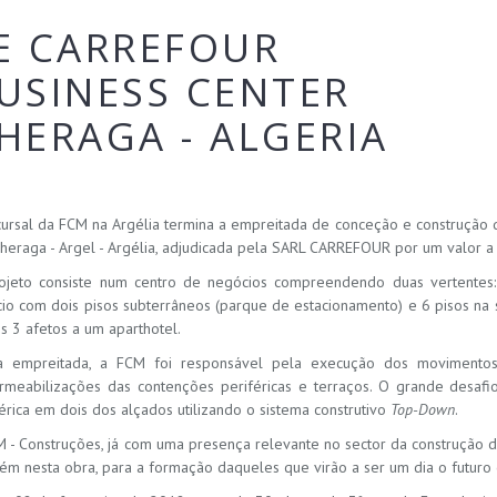
E CARREFOUR
USINESS CENTER
HERAGA - ALGERIA
cursal da FCM na Argélia termina a empreitada de conceção e construção
heraga - Argel - Argélia, adjudicada pela SARL CARREFOUR por um valor a
ojeto consiste num centro de negócios compreendendo duas vertentes: 
cio com dois pisos subterrâneos (parque de estacionamento) e 6 pisos na 
s 3 afetos a um aparthotel.
a empreitada, a FCM foi responsável pela execução dos movimentos
rmeabilizações das contenções periféricas e terraços. O grande desaf
érica em dois dos alçados utilizando o sistema construtivo
Top-Down
.
M - Construções, já com uma presença relevante no sector da construção do
m nesta obra, para a formação daqueles que virão a ser um dia o futuro d