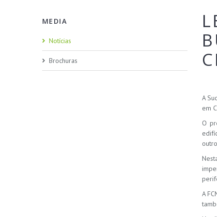
L
MEDIA
B
Notícias
C
Brochuras
A Su
em C
O pr
edifí
outro
Nest
impe
perif
A FC
també