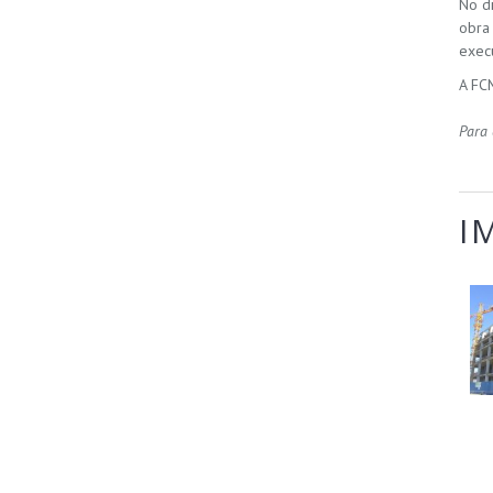
No d
obr
exec
A FC
Para 
I