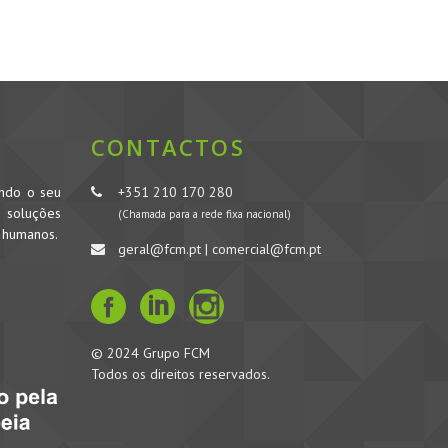
CONTACTOS
ando o seu
+351 210 170 280
s soluções
(Chamada para a rede fixa nacional)
s humanos.
geral@fcm.pt | comercial@fcm.pt
© 2024 Grupo FCM
Todos os direitos reservados.